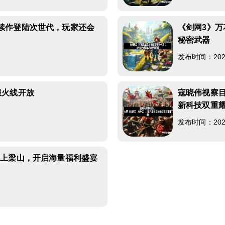
续作登陆次世代，玩家还会
《剑网3》
秘密武器
5
发布时间：2026-
服火线开放
寇晓伟视察目
新科技双重
4
发布时间：2026-
你上梁山，开启海量福利盛宴
6