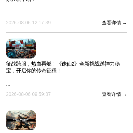
···
2026-08-06 12:17:39
查看详情 →
征战跨服，热血再燃！《诛仙2》全新挑战送神力秘
宝，开启你的传奇征程！
···
2026-08-06 09:59:37
查看详情 →