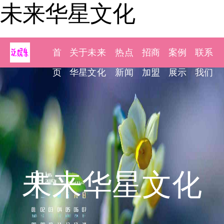
未来华星文化
首
关于未来
热点
招商
案例
联系
页
华星文化
新闻
加盟
展示
我们
未来华星文化