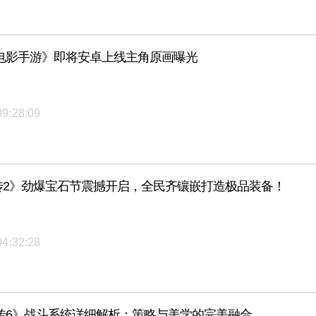
电影手游》即将安卓上线主角原画曝光
09:28:09
传2》劲爆宝石节震撼开启，全民齐镶嵌打造极品装备！
04:32:28
传6》战斗系统详细解析：策略与美学的完美融合