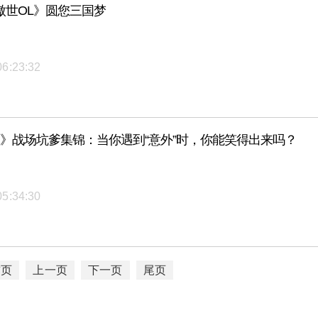
傲世OL》圆您三国梦
06:23:32
2》战场坑爹集锦：当你遇到“意外”时，你能笑得出来吗？
05:34:30
首页
上一页
下一页
尾页