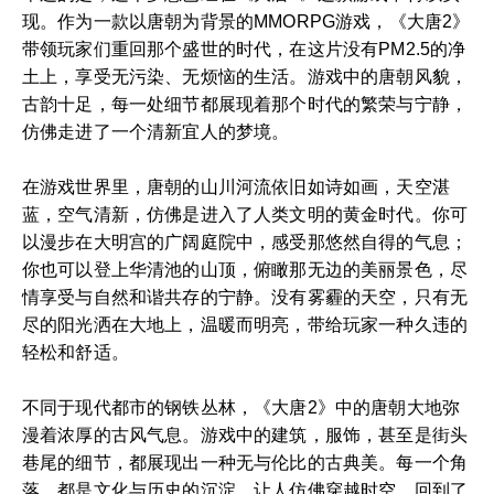
现。作为一款以唐朝为背景的MMORPG游戏，《大唐2》
带领玩家们重回那个盛世的时代，在这片没有PM2.5的净
土上，享受无污染、无烦恼的生活。游戏中的唐朝风貌，
古韵十足，每一处细节都展现着那个时代的繁荣与宁静，
仿佛走进了一个清新宜人的梦境。
在游戏世界里，唐朝的山川河流依旧如诗如画，天空湛
蓝，空气清新，仿佛是进入了人类文明的黄金时代。你可
以漫步在大明宫的广阔庭院中，感受那悠然自得的气息；
你也可以登上华清池的山顶，俯瞰那无边的美丽景色，尽
情享受与自然和谐共存的宁静。没有雾霾的天空，只有无
尽的阳光洒在大地上，温暖而明亮，带给玩家一种久违的
轻松和舒适。
不同于现代都市的钢铁丛林，《大唐2》中的唐朝大地弥
漫着浓厚的古风气息。游戏中的建筑，服饰，甚至是街头
巷尾的细节，都展现出一种无与伦比的古典美。每一个角
落，都是文化与历史的沉淀，让人仿佛穿越时空，回到了