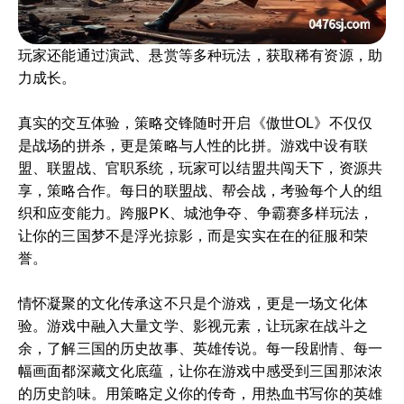
玩家还能通过演武、悬赏等多种玩法，获取稀有资源，助
力成长。
真实的交互体验，策略交锋随时开启《傲世OL》不仅仅
是战场的拼杀，更是策略与人性的比拼。游戏中设有联
盟、联盟战、官职系统，玩家可以结盟共闯天下，资源共
享，策略合作。每日的联盟战、帮会战，考验每个人的组
织和应变能力。跨服PK、城池争夺、争霸赛多样玩法，
让你的三国梦不是浮光掠影，而是实实在在的征服和荣
誉。
情怀凝聚的文化传承这不只是个游戏，更是一场文化体
验。游戏中融入大量文学、影视元素，让玩家在战斗之
余，了解三国的历史故事、英雄传说。每一段剧情、每一
幅画面都深藏文化底蕴，让你在游戏中感受到三国那浓浓
的历史韵味。用策略定义你的传奇，用热血书写你的英雄