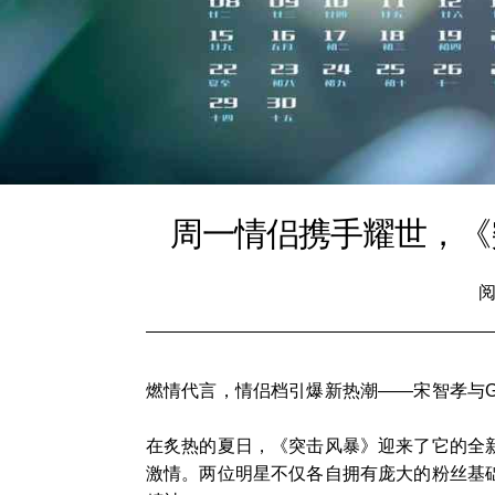
周一情侣携手耀世，《
阅
燃情代言，情侣档引爆新热潮——宋智孝与G
在炙热的夏日，《突击风暴》迎来了它的全新
激情。两位明星不仅各自拥有庞大的粉丝基